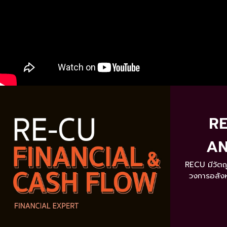
RE
AN
RECU มีวัตถุ
วงการอสังห