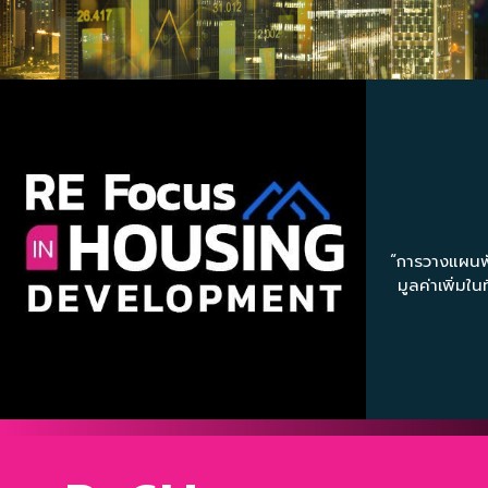
“การวางแผนพ
มูลค่าเพิ่มใน