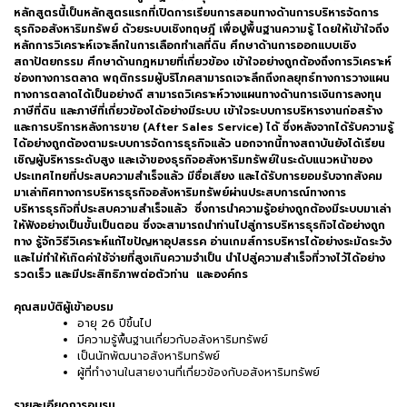
หลักสูตรนี้เป็นหลักสูตรแรกที่เปิดการเรียนการสอนทางด้านการบริหารจัดการ
ธุรกิจอสังหาริมทรัพย์ ด้วยระบบเชิงทฤษฎี เพื่อปูพื้นฐานความรู้ โดยให้เข้าใจถึง
หลักการวิเคราะห์เจาะลึกในการเลือกทำเลที่ดิน ศึกษาด้านการออกแบบเชิง
สถาปัตยกรรม ศึกษาด้านกฎหมายที่เกี่ยวข้อง เข้าใจอย่างถูกต้องถึงการวิเคราะห์
ช่องทางการตลาด พฤติกรรมผู้บริโภคสามารถเจาะลึกถึงกลยุทธ์ทางการวางแผน
ทางการตลาดได้เป็นอย่างดี สามารถวิเคราะห์วางแผนทางด้านการเงินการลงทุน
ภาษีที่ดิน และภาษีที่เกี่ยวข้องได้อย่างมีระบบ เข้าใจระบบการบริหารงานก่อสร้าง
และการบริการหลังการขาย (After Sales Service) ได้ ซึ่งหลังจากได้รับความรู้
ได้อย่างถูกต้องตามระบบการจัดการธุรกิจแล้ว นอกจากนี้ทางสถาบันยังได้เรียน
เชิญผู้บริหารระดับสูง และเจ้าของธุรกิจอสังหาริมทรัพย์ในระดับแนวหน้าของ
ประเทศไทยที่ประสบความสำเร็จแล้ว มีชื่อเสียง และได้รับการยอมรับจากสังคม
มาเล่าทิศทางการบริหารธุรกิจอสังหาริมทรัพย์ผ่านประสบการณ์ทางการ
บริหารธุรกิจที่ประสบความสำเร็จแล้ว ซึ่งการนำความรู้อย่างถูกต้องมีระบบมาเล่า
ให้ฟังอย่างเป็นขั้นเป็นตอน ซึ่งจะสามารถนำท่านไปสู่การบริหารธุรกิจได้อย่างถูก
ทาง รู้จักวิธีวิเคราะห์แก้ไขปัญหาอุปสรรค อ่านเกมส์การบริหารได้อย่างระมัดระวัง
และไม่ทำให้เกิดค่าใช้จ่ายที่สูงเกินความจำเป็น นำไปสู่ความสำเร็จที่วางไว้ได้อย่าง
รวดเร็ว และมีประสิทธิภาพต่อตัวท่าน และองค์กร
คุณสมบัติผู้เข้าอบรม
อายุ 26 ปีขึ้นไป
มีความรู้พื้นฐานเกี่ยวกับอสังหาริมทรัพย์
เป็นนักพัฒนาอสังหาริมทรัพย์
ผู้ที่ทำงานในสายงานที่เกี่ยวข้องกับอสังหาริมทรัพย์
รายละเอียดการอบรม