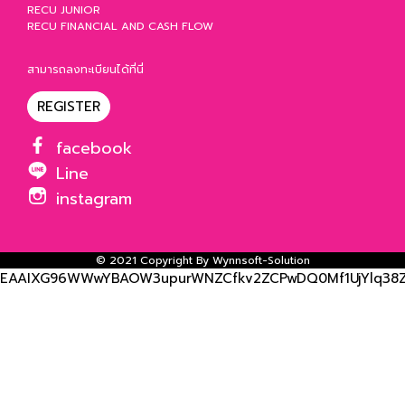
RECU JUNIOR
RECU FINANCIAL AND CASH FLOW
สามารถลงทะเบียนได้ที่นี่
REGISTER
facebook
Line
instagram
© 2021 Copyright By
Wynnsoft-Solution
EAAIXG96WWwYBAOW3upurWNZCfkv2ZCPwDQ0Mf1UjYlq38ZB